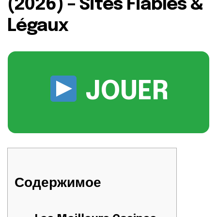
(2026) – Sites Fiables &
Légaux
JOUER
Содержимое