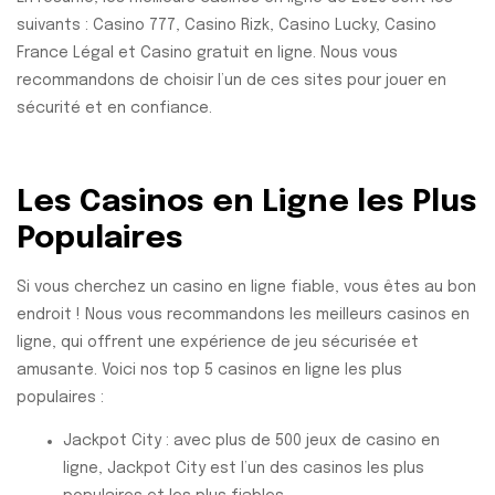
suivants : Casino 777, Casino Rizk, Casino Lucky, Casino
France Légal et Casino gratuit en ligne. Nous vous
recommandons de choisir l’un de ces sites pour jouer en
sécurité et en confiance.
Les Casinos en Ligne les Plus
Populaires
Si vous cherchez un casino en ligne fiable, vous êtes au bon
endroit ! Nous vous recommandons les meilleurs casinos en
ligne, qui offrent une expérience de jeu sécurisée et
amusante. Voici nos top 5 casinos en ligne les plus
populaires :
Jackpot City : avec plus de 500 jeux de casino en
ligne, Jackpot City est l’un des casinos les plus