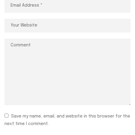
Save my name, email, and website in this browser for the
next time I comment.