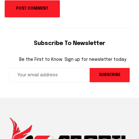
Subscribe To Newsletter
Be the First to Know. Sign up for newsletter today
SUBSCRIBE