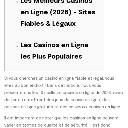
Les Meilleurs Casinos
en Ligne (2026) – Sites
Fiables & Légaux
Les Casinos en Ligne
les Plus Populaires
Si vous cherchez un casino en ligne fiable et légal, vous
êtes au bon endroit ! Dans cet article, nous vous
présenterons les 10 meilleurs casinos en ligne de 2026, avec
des sites qui offrent des jeux de casino en ligne, des
casinos en ligne gratuits et des nouveaux casinos en ligne.
Il est important de noter que les casinos en ligne peuvent
varier en termes de qualité et de sécurité, il est donc