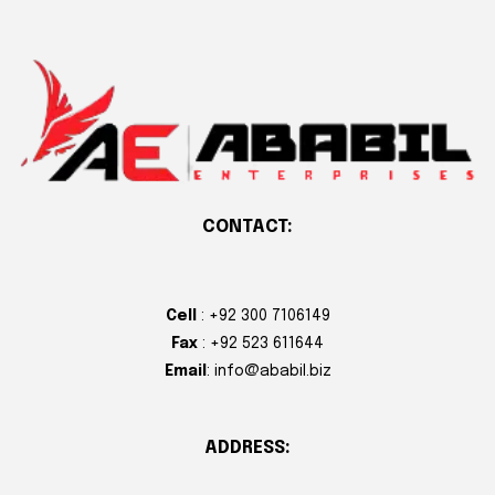
CONTACT:
Cell
: +92 300 7106149
Fax
: +92 523 611644
Email
: info@ababil.biz
ADDRESS: