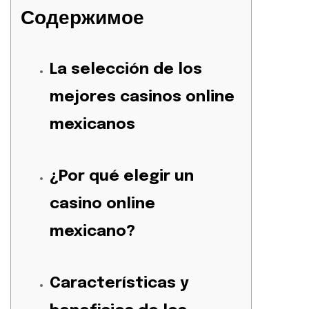
Содержимое
La selección de los
mejores casinos online
mexicanos
¿Por qué elegir un
casino online
mexicano?
Características y