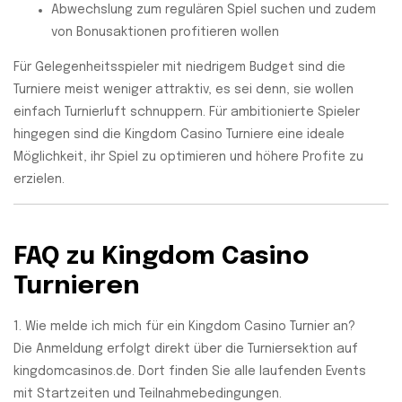
Abwechslung zum regulären Spiel suchen und zudem
von Bonusaktionen profitieren wollen
Für Gelegenheitsspieler mit niedrigem Budget sind die
Turniere meist weniger attraktiv, es sei denn, sie wollen
einfach Turnierluft schnuppern. Für ambitionierte Spieler
hingegen sind die Kingdom Casino Turniere eine ideale
Möglichkeit, ihr Spiel zu optimieren und höhere Profite zu
erzielen.
FAQ zu Kingdom Casino
Turnieren
1. Wie melde ich mich für ein Kingdom Casino Turnier an?
Die Anmeldung erfolgt direkt über die Turniersektion auf
kingdomcasinos.de. Dort finden Sie alle laufenden Events
mit Startzeiten und Teilnahmebedingungen.