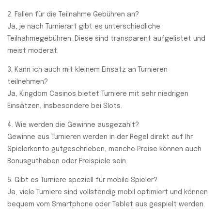
2. Fallen für die Teilnahme Gebühren an?
Ja, je nach Turnierart gibt es unterschiedliche
Teilnahmegebühren. Diese sind transparent aufgelistet und
meist moderat.
3. Kann ich auch mit kleinem Einsatz an Turnieren
teilnehmen?
Ja, Kingdom Casinos bietet Turniere mit sehr niedrigen
Einsätzen, insbesondere bei Slots.
4. Wie werden die Gewinne ausgezahlt?
Gewinne aus Turnieren werden in der Regel direkt auf Ihr
Spielerkonto gutgeschrieben, manche Preise können auch
Bonusguthaben oder Freispiele sein.
5. Gibt es Turniere speziell für mobile Spieler?
Ja, viele Turniere sind vollständig mobil optimiert und können
bequem vom Smartphone oder Tablet aus gespielt werden.