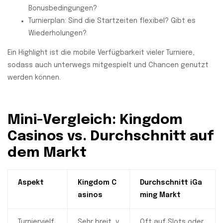
Bonusbedingungen?
Turnierplan: Sind die Startzeiten flexibel? Gibt es
Wiederholungen?
Ein Highlight ist die mobile Verfügbarkeit vieler Turniere,
sodass auch unterwegs mitgespielt und Chancen genutzt
werden können.
Mini-Vergleich: Kingdom
Casinos vs. Durchschnitt auf
dem Markt
Aspekt
Kingdom C
Durchschnitt iGa
asinos
ming Markt
Turniervielf
Sehr breit, v
Oft auf Slots oder