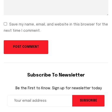
Save my name, email, and website in this browser for the
next time I comment.
Subscribe To Newsletter
Be the First to Know. Sign up for newsletter today
SUBSCRIBE