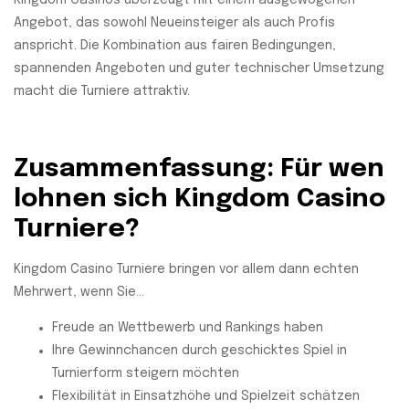
Kingdom Casinos überzeugt mit einem ausgewogenen
Angebot, das sowohl Neueinsteiger als auch Profis
anspricht. Die Kombination aus fairen Bedingungen,
spannenden Angeboten und guter technischer Umsetzung
macht die Turniere attraktiv.
Zusammenfassung: Für wen
lohnen sich Kingdom Casino
Turniere?
Kingdom Casino Turniere bringen vor allem dann echten
Mehrwert, wenn Sie…
Freude an Wettbewerb und Rankings haben
Ihre Gewinnchancen durch geschicktes Spiel in
Turnierform steigern möchten
Flexibilität in Einsatzhöhe und Spielzeit schätzen