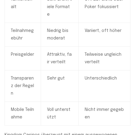
alt
iele Format
Poker fokussiert
e
Teilnahmeg
Niedrig bis
Variiert, oft höher
ebühr
moderat
Preisgelder
Attraktiv, fa
Teilweise ungleich
ir verteilt
verteilt
Transparen
Sehr gut
Unterschiedlich
z der Regel
n
Mobile Teiln
Voll unterst
Nicht immer gegeb
ahme
ützt
en