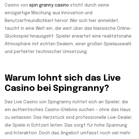
Casino von
spin granny casino
sticht durch seine
einzigartige Mischung aus Innovation und
Benutzerfreundlichkeit hervor. Wer sich hier anmeldet,
taucht in eine Welt ein, die weit über das klassische Online-
Glücksspiel hinausgeht. Spieler erwartet eine realitätsnahe
Atmosphäre mit echten Dealern, einer großen Spielauswahl
und perfekter technischer Umsetzung.
Warum lohnt sich das Live
Casino bei Spingranny?
Das Live Casino von Spingranny richtet sich an Spieler, die
ein authentisches Casino-Erlebnis suchen – ohne das Haus
zu verlassen. Das Herzstück sind professionelle Live-Dealer,
die Spiele in Echtzeit leiten. Das sorgt für hohe Spannung
und Interaktion. Doch das Angebot umfasst noch viel mehr: