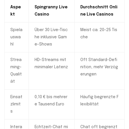
Aspe
Spingranny Live
Durchschnitt Onli
kt
Casino
ne Live Casinos
Spiela
Über 30 Live-Tisc
Meist ca. 20-25 Tis
uswa
he inklusive Gam
che
hl
e-Shows
Strea
HD-Streams mit
Oft Standard-Defi
ming-
minimaler Latenz
nition, mehr Verzög
Qualit
erungen
ät
Einsat
0,10 € bis mehrer
Häufig begrenzte F
zlimit
e Tausend Euro
lexibilität
s
Intera
Echtzeit-Chat mi
Chat oft begrenzt