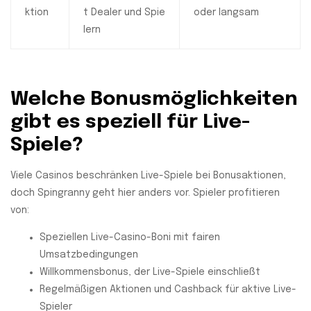
ktion
t Dealer und Spie
oder langsam
lern
Welche Bonusmöglichkeiten
gibt es speziell für Live-
Spiele?
Viele Casinos beschränken Live-Spiele bei Bonusaktionen,
doch Spingranny geht hier anders vor. Spieler profitieren
von:
Speziellen Live-Casino-Boni mit fairen
Umsatzbedingungen
Willkommensbonus, der Live-Spiele einschließt
Regelmäßigen Aktionen und Cashback für aktive Live-
Spieler