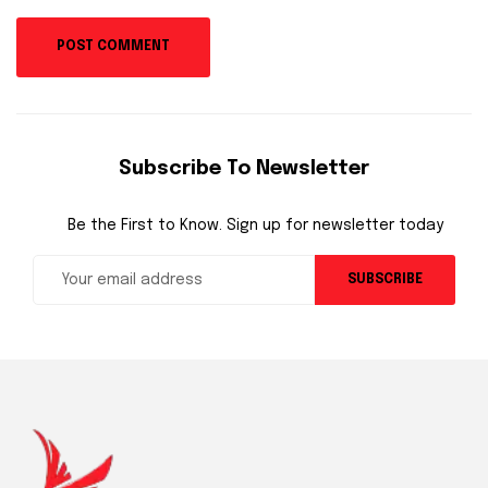
Subscribe To Newsletter
Be the First to Know. Sign up for newsletter today
SUBSCRIBE