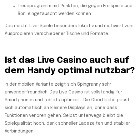
Treueprogramm mit Punkten, die gegen Freispiele und
Boni eingetauscht werden können
Das macht Live-Spiele besonders lukrativ und motiviert zum
Ausprobieren verschiedener Tische und Formate.
Ist das Live Casino auch auf
dem Handy optimal nutzbar?
In der mobilen Variante zeigt sich Spingranny sehr
anwenderfreundlich. Das Live Casino ist vollständig für
Smartphones und Tablets optimiert. Die Oberfläche passt
sich automatisch an kleinere Displays an, ohne dass
Funktionen verloren gehen. Selbst unterwegs bleibt die
Spielqualität hoch, dank schneller Ladezeiten und stabiler
Verbindungen.