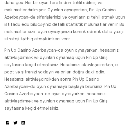
daha çox. Her bir oyun tərəfindən təhlil edilmiş və
məlumatlandırılmışdır. Oyunları oynayarkən, Pin Up Casino
Azərbaycan-də sifarişlərinizi və oyunlarınızı təhlil etmək üçün
istifadə edə biləcəyiniz detallı statistik məlumatlar verilir. Bu
məlumatlar sizin oyun oynayışınıza kömək edərək daha yaxşı
strateji tətbiq etmək imkanı verir.
Pin Up Casino Azərbaycan-da oyun oynayarkən, hesabınızı
aktivləşdirmək və oyunları oynamaq üçün Pin Up Giriş
sayfasına keçid etməlisiniz. Hesabınızı aktivləşdirərkən, e-
poçt və şifrənizi yoxlayın və onları doğru daxil edin.
Hesabınızı aktivləşdirdikdən sonra Pin Up Casino
Azərbaycan-də oyun oynamaya başlaya bilərsiniz. Pin Up
Casino Azərbaycan-də oyun oynayarkən, hesabınızı
aktivləşdirmək və oyunları oynamaq üçün Pin Up Giriş
sayfasına keçid etməlisiniz.
Facebook
Twitter
Linkedin