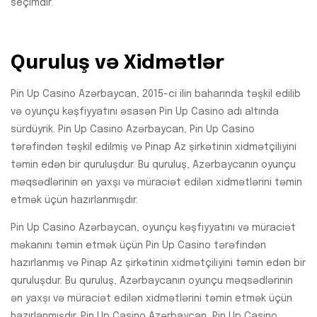
seçimdir.
Quruluş və Xidmətlər
Pin Up Casino Azərbaycan, 2015-ci ilin baharında təşkil edilib
və oyunçu kəşfiyyatını əsasən Pin Up Casino adı altında
sürdüyrik. Pin Up Casino Azərbaycan, Pin Up Casino
tərəfindən təşkil edilmiş və Pinap Az şirkətinin xidmətçiliyini
təmin edən bir quruluşdur. Bu quruluş, Azərbaycanın oyunçu
məqsədlərinin ən yaxşı və müraciət edilən xidmətlərini təmin
etmək üçün hazırlanmışdır.
Pin Up Casino Azərbaycan, oyunçu kəşfiyyatını və müraciət
məkanını təmin etmək üçün Pin Up Casino tərəfindən
hazırlanmış və Pinap Az şirkətinin xidmətçiliyini təmin edən bir
quruluşdur. Bu quruluş, Azərbaycanın oyunçu məqsədlərinin
ən yaxşı və müraciət edilən xidmətlərini təmin etmək üçün
hazırlanmışdır. Pin Up Casino Azərbaycan, Pin Up Casino