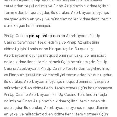
tərəfindən təşkil edilmiş və Pinap Az şirkətinin xidmətçiliyini
təmin edən bir quruluşdur. Bu quruluş, Azərbaycanın oyunçu
məqsədlərinin ən yaxşı və müraciət edilən xidmətlərini təmin
etmək üçün hazırlanmışdır.
Pin Up Casino
pin-up online casino
Azərbaycan, Pin Up
Casino tərəfindən təşkil edilmiş və Pinap Az şirkətinin
xidmətçiliyini təmin edən bir quruluşdur. Bu quruluş,
Azərbaycanın oyunçu məqsədlərinin ən yaxşı və müraciət
edilən xidmətlərini təmin etmək üçün hazırlanmışdır. Pin Up
Casino Azərbaycan, Pin Up Casino tərəfindən təşkil edilmiş
və Pinap Az şirkətinin xidmətçiliyini təmin edən bir quruluşdur.
Bu quruluş, Azərbaycanın oyunçu məqsədlərinin ən yaxşı və
müraciət edilən xidmətlərini təmin etmək üçün hazırlanmışdır.
Pin Up Casino Azərbaycan, Pin Up Casino tərəfindən təşkil
edilmiş və Pinap Az şirkətinin xidmətçiliyini təmin edən bir
quruluşdur. Bu quruluş, Azərbaycanın oyunçu məqsədlərinin
ən yaxşı və müraciət edilən xidmətlərini təmin etmək üçün