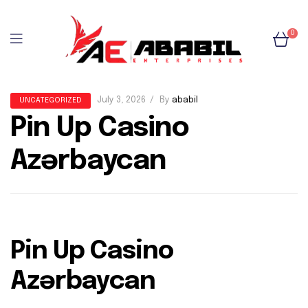
0
July 3, 2026
By
ababil
UNCATEGORIZED
Pin Up Casino
Azərbaycan
Pin Up Casino
Azərbaycan