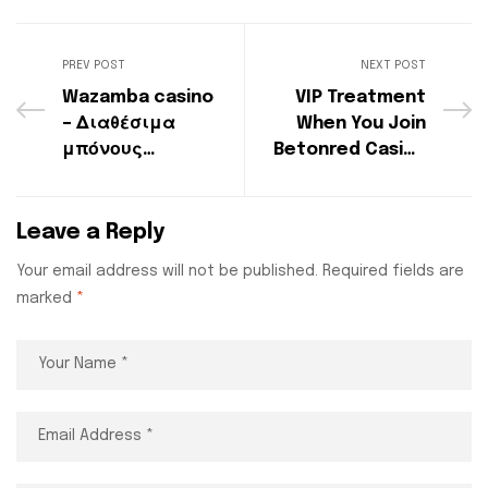
PREV POST
NEXT POST
Wazamba casino
VIP Treatment
– Διαθέσιμα
When You Join
μπόνους
Betonred Casino
Wazamba
στην Ελλάδα
Leave a Reply
Your email address will not be published.
Required fields are
marked
*