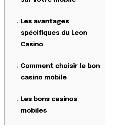
Les avantages
spécifiques du Leon
Casino
Comment choisir le bon
casino mobile
Les bons casinos
mobiles