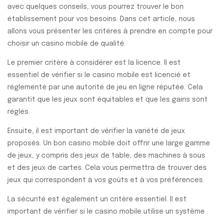
avec quelques conseils, vous pourrez trouver le bon
établissement pour vos besoins. Dans cet article, nous
allons vous présenter les critères à prendre en compte pour
choisir un casino mobile de qualité.
Le premier critère à considérer est la licence. Il est
essentiel de vérifier si le casino mobile est licencié et
réglementé par une autorité de jeu en ligne réputée. Cela
garantit que les jeux sont équitables et que les gains sont
réglés.
Ensuite, il est important de vérifier la variété de jeux
proposés. Un bon casino mobile doit offrir une large gamme
de jeux, y compris des jeux de table, des machines à sous
et des jeux de cartes. Cela vous permettra de trouver des
jeux qui correspondent à vos goûts et à vos préférences.
La sécurité est également un critère essentiel. Il est
important de vérifier si le casino mobile utilise un système