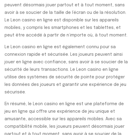
peuvent désormais jouer partout et à tout moment, sans
avoir à se soucier de la taille de l’écran ou de la résolution.
Le Leon casino en ligne est disponible sur les appareils
mobiles, y compris les smartphones et les tablettes, et
peut être accédé à partir de n’importe où, à tout moment.
Le Leon casino en ligne est également connu pour sa
connexion rapide et sécurisée. Les joueurs peuvent ainsi
jouer en ligne avec confiance, sans avoir à se soucier de la
sécurité de leurs transactions. Le Leon casino en ligne
utilise des systèmes de sécurité de pointe pour protéger
les données des joueurs et garantir une expérience de jeu
sécurisée.
En résumé, le Leon casino en ligne est une plateforme de
jeu en ligne qui offre une expérience de jeu unique et
amusante, accessible sur les appareils mobiles. Avec sa
compatibilité mobile, les joueurs peuvent désormais jouer
partout et à tout moment, sans avoir à se soucier de la