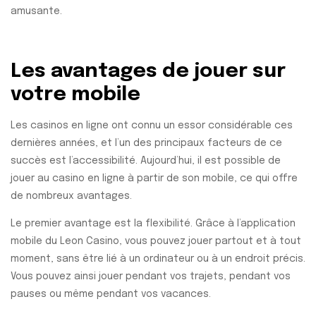
amusante.
Les avantages de jouer sur
votre mobile
Les casinos en ligne ont connu un essor considérable ces
dernières années, et l’un des principaux facteurs de ce
succès est l’accessibilité. Aujourd’hui, il est possible de
jouer au casino en ligne à partir de son mobile, ce qui offre
de nombreux avantages.
Le premier avantage est la flexibilité. Grâce à l’application
mobile du Leon Casino, vous pouvez jouer partout et à tout
moment, sans être lié à un ordinateur ou à un endroit précis.
Vous pouvez ainsi jouer pendant vos trajets, pendant vos
pauses ou même pendant vos vacances.