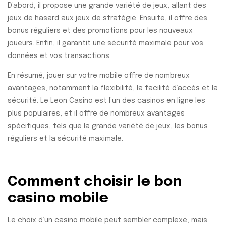
D’abord, il propose une grande variété de jeux, allant des
jeux de hasard aux jeux de stratégie. Ensuite, il offre des
bonus réguliers et des promotions pour les nouveaux
joueurs. Enfin, il garantit une sécurité maximale pour vos
données et vos transactions.
En résumé, jouer sur votre mobile offre de nombreux
avantages, notamment la flexibilité, la facilité d’accès et la
sécurité. Le Leon Casino est l’un des casinos en ligne les
plus populaires, et il offre de nombreux avantages
spécifiques, tels que la grande variété de jeux, les bonus
réguliers et la sécurité maximale.
Comment choisir le bon
casino mobile
Le choix d’un casino mobile peut sembler complexe, mais