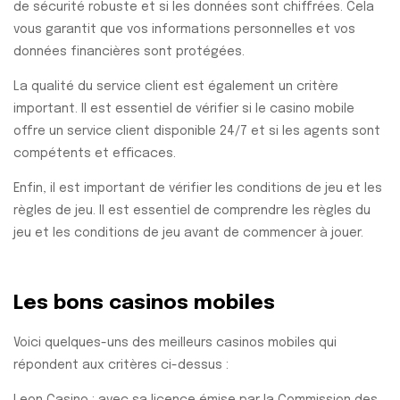
de sécurité robuste et si les données sont chiffrées. Cela
vous garantit que vos informations personnelles et vos
données financières sont protégées.
La qualité du service client est également un critère
important. Il est essentiel de vérifier si le casino mobile
offre un service client disponible 24/7 et si les agents sont
compétents et efficaces.
Enfin, il est important de vérifier les conditions de jeu et les
règles de jeu. Il est essentiel de comprendre les règles du
jeu et les conditions de jeu avant de commencer à jouer.
Les bons casinos mobiles
Voici quelques-uns des meilleurs casinos mobiles qui
répondent aux critères ci-dessus :
Leon Casino : avec sa licence émise par la Commission des