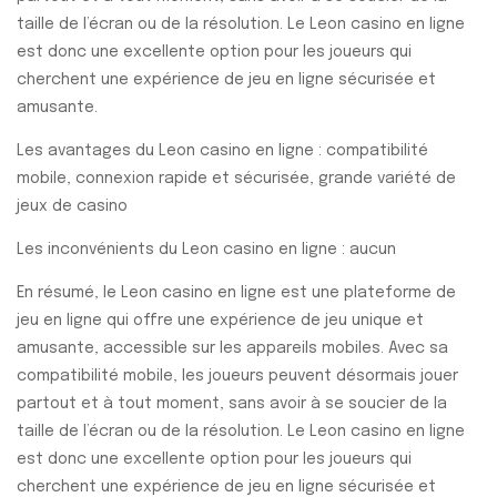
taille de l’écran ou de la résolution. Le Leon casino en ligne
est donc une excellente option pour les joueurs qui
cherchent une expérience de jeu en ligne sécurisée et
amusante.
Les avantages du Leon casino en ligne : compatibilité
mobile, connexion rapide et sécurisée, grande variété de
jeux de casino
Les inconvénients du Leon casino en ligne : aucun
En résumé, le Leon casino en ligne est une plateforme de
jeu en ligne qui offre une expérience de jeu unique et
amusante, accessible sur les appareils mobiles. Avec sa
compatibilité mobile, les joueurs peuvent désormais jouer
partout et à tout moment, sans avoir à se soucier de la
taille de l’écran ou de la résolution. Le Leon casino en ligne
est donc une excellente option pour les joueurs qui
cherchent une expérience de jeu en ligne sécurisée et