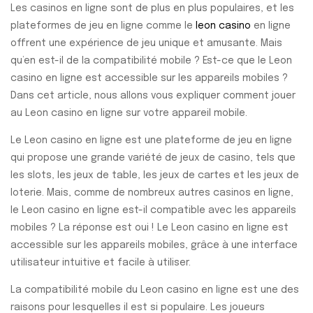
Les casinos en ligne sont de plus en plus populaires, et les
plateformes de jeu en ligne comme le
leon casino
en ligne
offrent une expérience de jeu unique et amusante. Mais
qu’en est-il de la compatibilité mobile ? Est-ce que le Leon
casino en ligne est accessible sur les appareils mobiles ?
Dans cet article, nous allons vous expliquer comment jouer
au Leon casino en ligne sur votre appareil mobile.
Le Leon casino en ligne est une plateforme de jeu en ligne
qui propose une grande variété de jeux de casino, tels que
les slots, les jeux de table, les jeux de cartes et les jeux de
loterie. Mais, comme de nombreux autres casinos en ligne,
le Leon casino en ligne est-il compatible avec les appareils
mobiles ? La réponse est oui ! Le Leon casino en ligne est
accessible sur les appareils mobiles, grâce à une interface
utilisateur intuitive et facile à utiliser.
La compatibilité mobile du Leon casino en ligne est une des
raisons pour lesquelles il est si populaire. Les joueurs