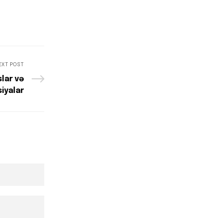
EXT POST
lar və
iyalar