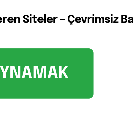
en Siteler – Çevrimsiz Ba
YNAMAK