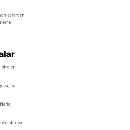
ak sitelerden
deneme
alar
 siteler
ğunu, ne
klerle
rekmektedir.