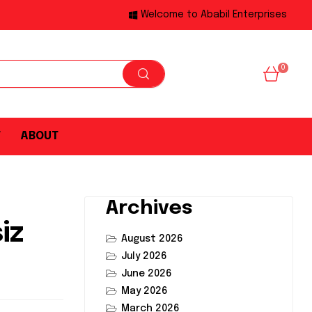
Welcome to Ababil Enterprises
0
T
ABOUT
Archives
iz
August 2026
July 2026
June 2026
May 2026
March 2026