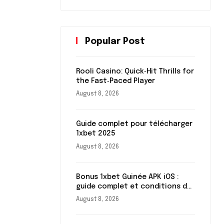
Popular Post
Rooli Casino: Quick‑Hit Thrills for
the Fast‑Paced Player
August 8, 2026
Guide complet pour télécharger
1xbet 2025
August 8, 2026
Bonus 1xbet Guinée APK iOS :
guide complet et conditions de
jeu
August 8, 2026