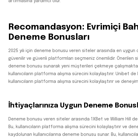
artırmasına yardımcı olur.
Recomandasyon: Evrimiçi Bahis
Deneme Bonusları
2025 yılı için deneme bonusu veren siteler arasında en uygun o
güvenilir ve güvenli platformları seçmeniz önemlidir. Önerilen s
deneme bonusu sunarak yeni müşterileri çekmeye çalışmaktadır
kullanıcıların platforma alışma sürecini kolaylaştırır. Unibet 
kullanıcıların platforma alışma sürecini kolaylaştırır ve deneyimi
İhtiyaçlarınıza Uygun Deneme Bonusl
Deneme bonusu veren siteler arasında 1XBet ve William Hill de 
Bu, kullanıcıların platforma alışma sürecini kolaylaştırır ve dene
kaydolunan kullanıcılarına deneme bonusu sunar. Bu, kullanıcılar