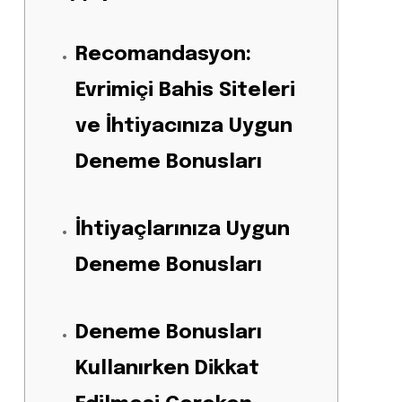
Recomandasyon:
Evrimiçi Bahis Siteleri
ve İhtiyacınıza Uygun
Deneme Bonusları
İhtiyaçlarınıza Uygun
Deneme Bonusları
Deneme Bonusları
Kullanırken Dikkat