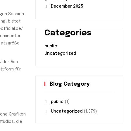
December 2025
igen Session
ung, bietet
official.de/
Categories
prominenter
nsatzgröße
public
Uncategorized
wider. Von
attform für
Blog Category
public
(1)
Uncategorized
(1,379)
sche Grafiken
Studios, die