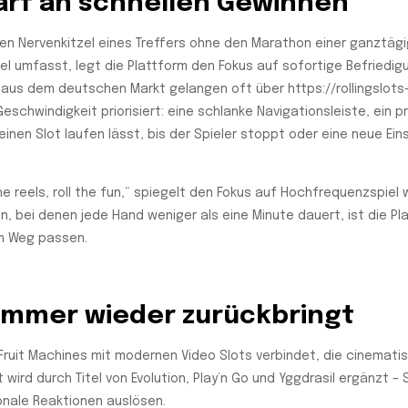
edarf an schnellen Gewinnen
 den Nervenkitzel eines Treffers ohne den Marathon einer ganztäg
itel umfasst, legt die Plattform den Fokus auf sofortige Befriedig
aus dem deutschen Markt gelangen oft über https://rollingslots-
eschwindigkeit priorisiert: eine schlanke Navigationsleiste, ein 
einen Slot laufen lässt, bis der Spieler stoppt oder eine neue Ei
the reels, roll the fun,“ spiegelt den Fokus auf Hochfrequenzspiel 
, bei denen jede Hand weniger als eine Minute dauert, ist die Pl
em Weg passen.
h immer wieder zurückbringt
 Fruit Machines mit modernen Video Slots verbindet, die cinemati
wird durch Titel von Evolution, Play’n Go und Yggdrasil ergänzt – 
ionale Reaktionen auslösen.