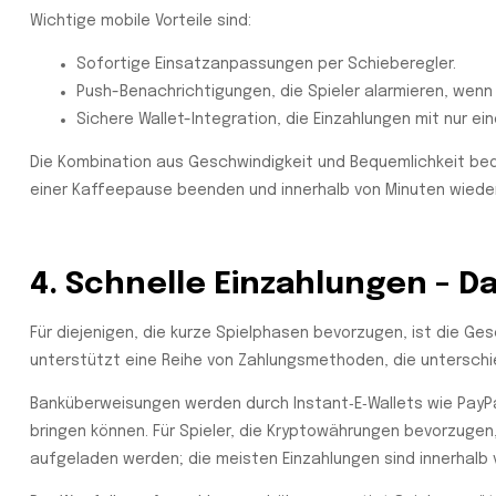
Wichtige mobile Vorteile sind:
Sofortige Einsatzanpassungen per Schieberegler.
Push-Benachrichtigungen, die Spieler alarmieren, wenn 
Sichere Wallet-Integration, die Einzahlungen mit nur ein
Die Kombination aus Geschwindigkeit und Bequemlichkeit bede
einer Kaffeepause beenden und innerhalb von Minuten wieder
4. Schnelle Einzahlungen – D
Für diejenigen, die kurze Spielphasen bevorzugen, ist die Ges
unterstützt eine Reihe von Zahlungsmethoden, die unterschi
Banküberweisungen werden durch Instant‑E‑Wallets wie PayPal 
bringen können. Für Spieler, die Kryptowährungen bevorzuge
aufgeladen werden; die meisten Einzahlungen sind innerhalb