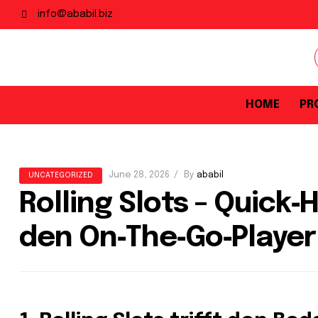
info@ababil.biz
HOME
PR
June 28, 2026
By
ababil
UNCATEGORIZED
Rolling Slots – Quick‑
den On‑The‑Go‑Player