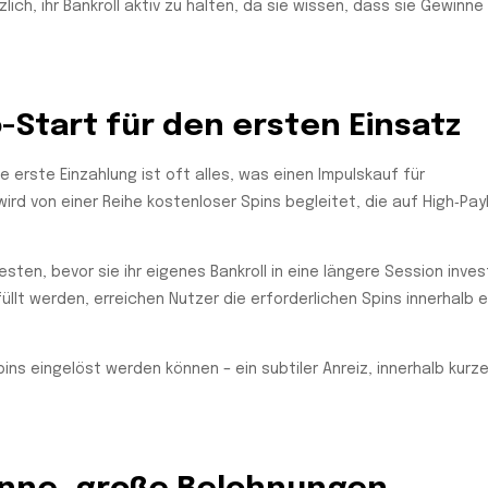
ich, ihr Bankroll aktiv zu halten, da sie wissen, dass sie Gewinn
-Start für den ersten Einsatz
 erste Einzahlung ist oft alles, was einen Impulskauf für
wird von einer Reihe kostenloser Spins begleitet, die auf High‑Pa
sten, bevor sie ihr eigenes Bankroll in eine längere Session inves
lt werden, erreichen Nutzer die erforderlichen Spins innerhalb e
ns eingelöst werden können – ein subtiler Anreiz, innerhalb kurzer