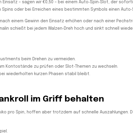
Einsatz – sagen wir €0,50 – bei einem Auto‑Spin‑Slot, der sofort
 Spins oder bei Erreichen eines bestimmten Symbols einen Auto‑
b nach einem Gewinn den Einsatz erhöhen oder nach einer Pechst
nalin schießt bei jedem Walzen‑Dreh hoch und sinkt schnell wiede
justments beim Drehen zu vermeiden.
, um Kontostände zu prüfen oder Slot‑Themen zu wechseln.
bei wiederholten kurzen Phasen stabil bleibt.
nkroll im Griff behalten
isiko pro Spin, hoffen aber trotzdem auf schnelle Auszahlungen. D
iel.