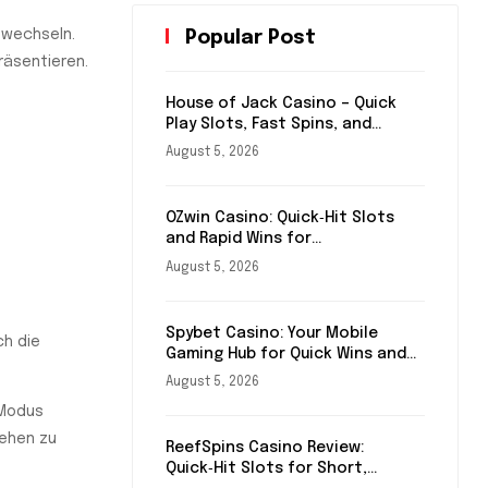
 wechseln.
Popular Post
räsentieren.
House of Jack Casino – Quick
Play Slots, Fast Spins, and
Lightning‑Fast Rewards
August 5, 2026
OZwin Casino: Quick‑Hit Slots
and Rapid Wins for
Pulse‑Pounding Play
August 5, 2026
Spybet Casino: Your Mobile
ch die
Gaming Hub for Quick Wins and
Endless Fun
August 5, 2026
-Modus
rehen zu
ReefSpins Casino Review:
Quick‑Hit Slots for Short,