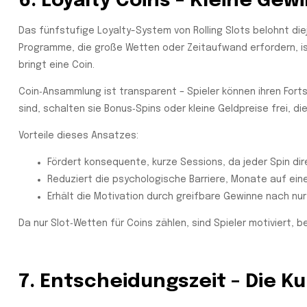
6. Loyalty Coins – Kleine Ge
Das fünfstufige Loyalty-System von Rolling Slots belohnt diej
Programme, die große Wetten oder Zeitaufwand erfordern, ist
bringt eine Coin.
Coin‑Ansammlung ist transparent – Spieler können ihren Forts
sind, schalten sie Bonus‑Spins oder kleine Geldpreise frei, 
Vorteile dieses Ansatzes:
Fördert konsequente, kurze Sessions, da jeder Spin dir
Reduziert die psychologische Barriere, Monate auf ein
Erhält die Motivation durch greifbare Gewinne nach nur
Da nur Slot‑Wetten für Coins zählen, sind Spieler motiviert, 
7. Entscheidungszeit – Die 