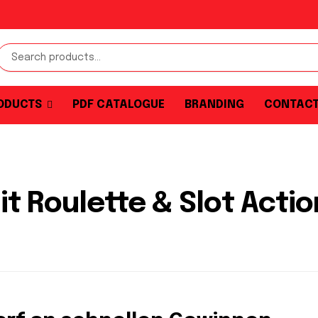
ODUCTS
PDF CATALOGUE
BRANDING
CONTAC
Hit Roulette & Slot Actio