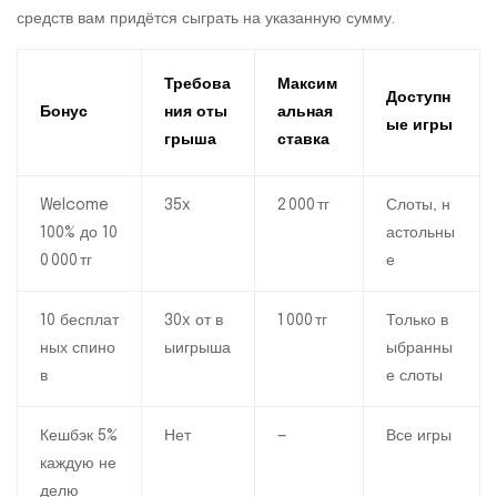
средств вам придётся сыграть на указанную сумму.
Требова
Максим
Доступн
Бонус
ния оты
альная
ые игры
грыша
ставка
Welcome
35x
2 000 тг
Слоты, н
100% до 10
астольны
0 000 тг
е
10 бесплат
30x от в
1 000 тг
Только в
ных спино
ыигрыша
ыбранны
в
е слоты
Кешбэк 5%
Нет
—
Все игры
каждую не
делю