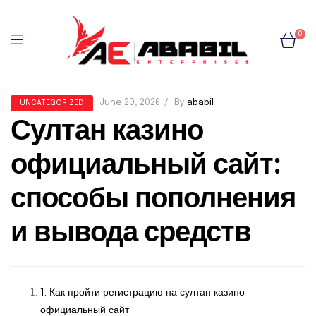
0
June 20, 2026
By
ababil
UNCATEGORIZED
Султан казино
официальный сайт:
способы пополнения
и вывода средств
1. Как пройти регистрацию на султан казино
официальный сайт