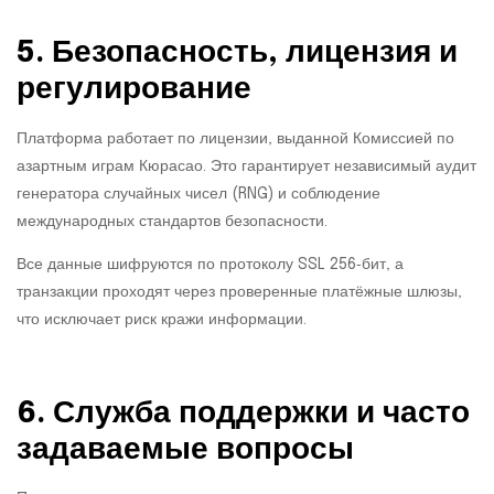
5. Безопасность, лицензия и
регулирование
Платформа работает по лицензии, выданной Комиссией по
азартным играм Кюрасао. Это гарантирует независимый аудит
генератора случайных чисел (RNG) и соблюдение
международных стандартов безопасности.
Все данные шифруются по протоколу SSL 256‑бит, а
транзакции проходят через проверенные платёжные шлюзы,
что исключает риск кражи информации.
6. Служба поддержки и часто
задаваемые вопросы