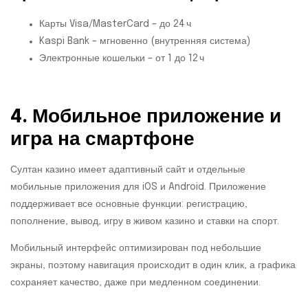
Карты Visa/MasterCard – до 24 ч
Kaspi Bank – мгновенно (внутренняя система)
Электронные кошельки – от 1 до 12 ч
4. Мобильное приложение и
игра на смартфоне
Султан казино имеет адаптивный сайт и отдельные
мобильные приложения для iOS и Android. Приложение
поддерживает все основные функции: регистрацию,
пополнение, вывод, игру в живом казино и ставки на спорт.
Мобильный интерфейс оптимизирован под небольшие
экраны, поэтому навигация происходит в один клик, а графика
сохраняет качество, даже при медленном соединении.