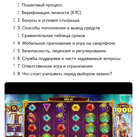
Пошаговый процесс
Верификация личности (KYC)
2. Бонусы и условия отыгрыша
3. Способы пополнения и вывод средств
Сравнительная таблица сроков
4. Мобильное приложение и игра на смартфоне
5. Безопасность, лицензия и регулирование
6. Служба поддержки и часто задаваемые вопросы
7. Ответственная игра и ограничения
8. Что стоит учитывать перед выбором казино?