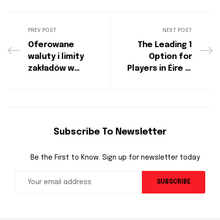
PREV POST
NEXT POST
Oferowane
The Leading 1
waluty i limity
Option for
zakładów w
Players in Éire Is
Marvel Casino dla
Win Airlines
graczy z Polski
Gaming Hub
Subscribe To Newsletter
Be the First to Know. Sign up for newsletter today
SUBSCRIBE