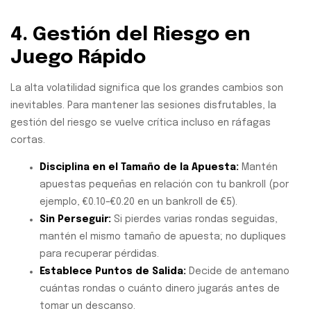
4. Gestión del Riesgo en
Juego Rápido
La alta volatilidad significa que los grandes cambios son
inevitables. Para mantener las sesiones disfrutables, la
gestión del riesgo se vuelve crítica incluso en ráfagas
cortas.
Disciplina en el Tamaño de la Apuesta:
Mantén
apuestas pequeñas en relación con tu bankroll (por
ejemplo, €0.10–€0.20 en un bankroll de €5).
Sin Perseguir:
Si pierdes varias rondas seguidas,
mantén el mismo tamaño de apuesta; no dupliques
para recuperar pérdidas.
Establece Puntos de Salida:
Decide de antemano
cuántas rondas o cuánto dinero jugarás antes de
tomar un descanso.