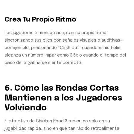
Crea Tu Propio Ritmo
Los jugadores a menudo adaptan su propio ritmo
sincronizando sus clics con señales visuales o auditivas—
por ejemplo, presionando “Cash Out” cuando el multiplier
alcanza un número impar como 3.5x o cuando el tempo del
paso de la gallina se siente correcto.
6. Cómo las Rondas Cortas
Mantienen a los Jugadores
Volviendo
El atractivo de Chicken Road 2 radica no solo en su
jugabilidad rápida, sino en qué tan rápido retroalimenta