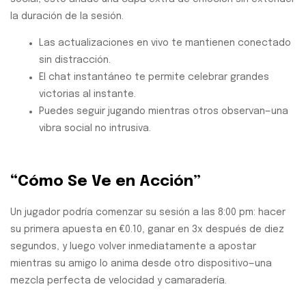
la duración de la sesión.
Las actualizaciones en vivo te mantienen conectado
sin distracción.
El chat instantáneo te permite celebrar grandes
victorias al instante.
Puedes seguir jugando mientras otros observan—una
vibra social no intrusiva.
“Cómo Se Ve en Acción”
Un jugador podría comenzar su sesión a las 8:00 pm: hacer
su primera apuesta en €0.10, ganar en 3x después de diez
segundos, y luego volver inmediatamente a apostar
mientras su amigo lo anima desde otro dispositivo—una
mezcla perfecta de velocidad y camaradería.