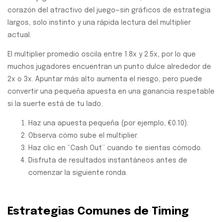
corazón del atractivo del juego—sin gráficos de estrategia
largos, solo instinto y una rápida lectura del multiplier
actual.
El multiplier promedio oscila entre 1.8x y 2.5x, por lo que
muchos jugadores encuentran un punto dulce alrededor de
2x o 3x. Apuntar más alto aumenta el riesgo, pero puede
convertir una pequeña apuesta en una ganancia respetable
si la suerte está de tu lado.
Haz una apuesta pequeña (por ejemplo, €0.10).
Observa cómo sube el multiplier.
Haz clic en “Cash Out” cuando te sientas cómodo.
Disfruta de resultados instantáneos antes de
comenzar la siguiente ronda.
Estrategias Comunes de Timing