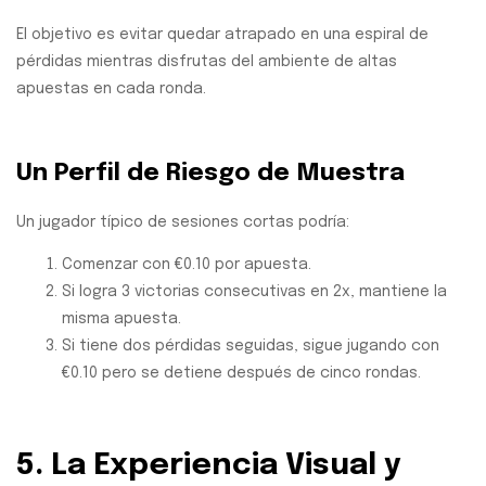
El objetivo es evitar quedar atrapado en una espiral de
pérdidas mientras disfrutas del ambiente de altas
apuestas en cada ronda.
Un Perfil de Riesgo de Muestra
Un jugador típico de sesiones cortas podría:
Comenzar con €0.10 por apuesta.
Si logra 3 victorias consecutivas en 2x, mantiene la
misma apuesta.
Si tiene dos pérdidas seguidas, sigue jugando con
€0.10 pero se detiene después de cinco rondas.
5. La Experiencia Visual y