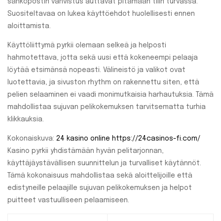
sähköpostin vahvistus auttavat pitämään tilin turvassa.
Suositeltavaa on lukea käyttöehdot huolellisesti ennen
aloittamista.
Käyttöliittymä pyrkii olemaan selkeä ja helposti
hahmotettava, jotta sekä uusi että kokeneempi pelaaja
löytää etsimänsä nopeasti. Välineistö ja valikot ovat
luotettavia, ja sivuston rhythm on rakennettu siten, että
pelien selaaminen ei vaadi monimutkaisia harhautuksia. Tämä
mahdollistaa sujuvan pelikokemuksen tarvitsematta turhia
klikkauksia.
Kokonaiskuva:
24 kasino online https://24casinos-fi.com/
Kasino pyrkii yhdistämään hyvän pelitarjonnan,
käyttäjäystävällisen suunnittelun ja turvalliset käytännöt.
Tämä kokonaisuus mahdollistaa sekä aloittelijoille että
edistyneille pelaajille sujuvan pelikokemuksen ja helpot
puitteet vastuulliseen pelaamiseen.