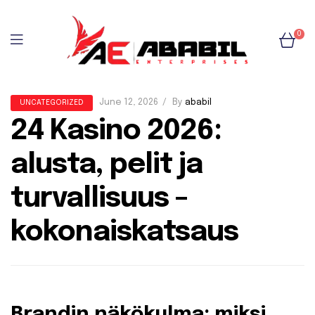
0
June 12, 2026
By
ababil
UNCATEGORIZED
24 Kasino 2026:
alusta, pelit ja
turvallisuus –
kokonaiskatsaus
Brandin näkökulma: miksi