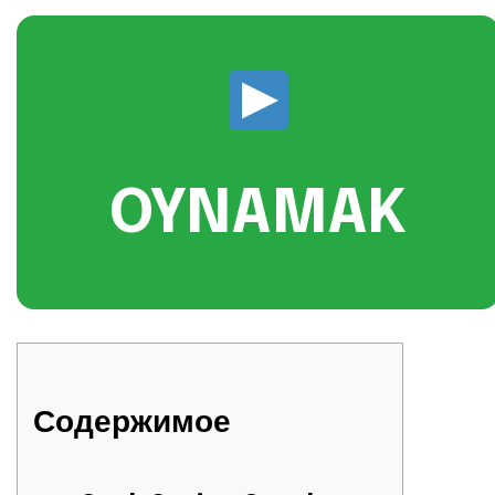
OYNAMAK
Содержимое