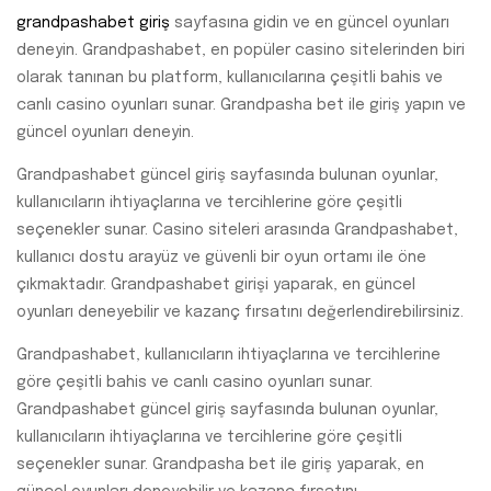
grandpashabet giriş
sayfasına gidin ve en güncel oyunları
deneyin. Grandpashabet, en popüler casino sitelerinden biri
olarak tanınan bu platform, kullanıcılarına çeşitli bahis ve
canlı casino oyunları sunar. Grandpasha bet ile giriş yapın ve
güncel oyunları deneyin.
Grandpashabet güncel giriş sayfasında bulunan oyunlar,
kullanıcıların ihtiyaçlarına ve tercihlerine göre çeşitli
seçenekler sunar. Casino siteleri arasında Grandpashabet,
kullanıcı dostu arayüz ve güvenli bir oyun ortamı ile öne
çıkmaktadır. Grandpashabet girişi yaparak, en güncel
oyunları deneyebilir ve kazanç fırsatını değerlendirebilirsiniz.
Grandpashabet, kullanıcıların ihtiyaçlarına ve tercihlerine
göre çeşitli bahis ve canlı casino oyunları sunar.
Grandpashabet güncel giriş sayfasında bulunan oyunlar,
kullanıcıların ihtiyaçlarına ve tercihlerine göre çeşitli
seçenekler sunar. Grandpasha bet ile giriş yaparak, en