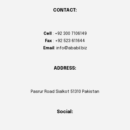
CONTACT:
Cell
: +92 300 7106149
Fax
: +92 523 611644
Email
: info@ababil.biz
ADDRESS:
Pasrur Road Sialkot 51310 Pakistan
Social: