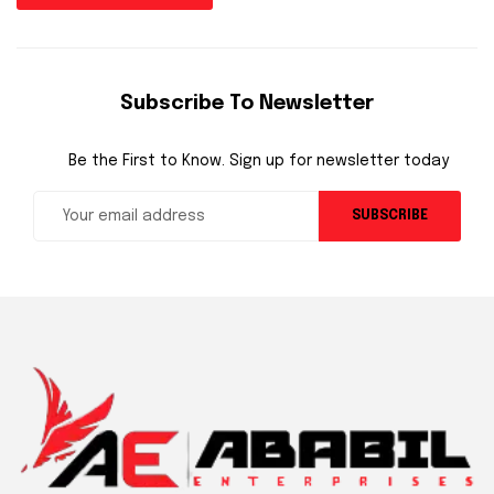
Subscribe To Newsletter
Be the First to Know. Sign up for newsletter today
SUBSCRIBE