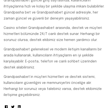
Grandpashabet güncel giriş sayfasında, kullanıcıların
ihtiyaçlarına hızlı ve kolay bir şekilde ulaşma imkanı bulabilirler.
Grandpasha bet ve Grandpashabet güncel adresiyle, her
zaman güncel ve güvenli bir deneyim yaşayabilirsiniz.
Casino siteleri Grandpashabet arasında, destek ve müşteri
hizmetleri bölümünde 24/7 canlı destek sunar. Herhangi bir
sorunuz olursa, destek ekibimiz size hemen yardımcı olur.
Grandpashabet geleneksel ve modern iletişim kanallarını bir
arada kullanarak, kullanıcıların ihtiyaçlarını en iyi şekilde
karşılayabilir. E-posta, telefon ve canlı sohbet üzerinden
destek alabilirsiniz.
Grandpashabet’in müşteri hizmetleri ve destek sistemi,
kullanıcıların güvenliğini ve memnuniyetini önceliğe alır.
Herhangi bir sorunuz veya talebiniz varsa, destek ekibimizle
iletişime geçebilirsiniz.
Facebook
Twitter
Linkedin