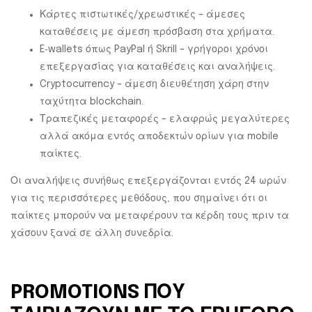
Κάρτες πιστωτικές/χρεωστικές – άμεσες
καταθέσεις με άμεση πρόσβαση στα χρήματα.
E‑wallets όπως PayPal ή Skrill – γρήγοροι χρόνοι
επεξεργασίας για καταθέσεις και αναλήψεις.
Cryptocurrency – άμεση διευθέτηση χάρη στην
ταχύτητα blockchain.
Τραπεζικές μεταφορές – ελαφρώς μεγαλύτερες
αλλά ακόμα εντός αποδεκτών ορίων για mobile
παίκτες.
Οι αναλήψεις συνήθως επεξεργάζονται εντός 24 ωρών
για τις περισσότερες μεθόδους, που σημαίνει ότι οι
παίκτες μπορούν να μεταφέρουν τα κέρδη τους πριν τα
χάσουν ξανά σε άλλη συνεδρία.
PROMOTIONS ΠΟΥ