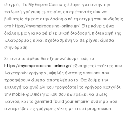
στιγμές. Το My Empire Casino χτίστηκε για αυτήν την
παλμική‑γρήγορη εμπειρία, επιτρέποντάς σου να
βυθιστείς άμεσα στην δράση από τη στιγμή που συνδεθείς
στο https://myempirecasino-online.gr/. Είτε κάνεις ένα
διάλειμμα για καφέ είτε μικρή διαδρομή, η διεπαφή της
πλατφόρμας είναι σχεδιασμένη να σε ρίχνει άμεσα
στην δράση.
Σε αυτό το άρθρο θα εξερευνήσουμε πώς το
https://myempirecasino-online.gr/
εξυπηρετεί παίκτες που
λαχταρούν γρήγορα, υψηλής έντασης sessions που
προσφέρουν άμεσα αποτελέσματα. Θα δούμε την
επιλογή παιχνιδιών που τροφοδοτεί το γρήγορο παιχνίδι,
την mobile φιλικότητα που σου επιτρέπει να μπεις
παντού, και το gamified “build your empire” σύστημα που
ανταμείβει τις γρήγορες νίκες με απτά progression.