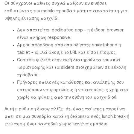
Οι σύγχρονοι παίκτες συχνά παίζουν εν κινήσει,
καθιστώντας την mobile προσβασιμότητα απαραίτητη για
υψηλής έντασης παιχνίδι.
Δεν απαιτείται dedicated app – η έκδοση browser
είναι πλήρως responsive.
Άμεση πρόσβαση από οποιοδήποτε smartphone ή
tablet – απλά άνοιξε το URL και είσαι έτοιμος.
Controls φιλικά στην αφή διατηρούν τα κουμπιά
περιστροφής και τα sliders στοιχημάτων σε εύκολη
πρόσβαση.
Γρήγορες επιλογές κατάθεσης και ανάληψης σου
επιτρέπουν να φορτώσεις ή να αποσύρεις χρήματα
χωρίς να φύγεις από την οθόνη του παιχνιδιού.
Αυτή η ρύθμιση διασφαλίζει ότι ένας παίκτης μπορεί να
μπει σε μια συνεδρία κατά τη διάρκεια ενός lunch break ή
ενώ περιμένει ραντεβού χωρίς κανένα εμπόδιο.