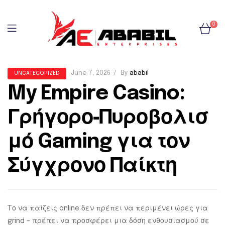
0
June 7, 2026
By
ababil
UNCATEGORIZED
My Empire Casino:
Γρήγορο‑Πυροβολισ
μό Gaming για τον
Σύγχρονο Παίκτη
Το να παίζεις online δεν πρέπει να περιμένει ώρες για
grind – πρέπει να προσφέρει μια δόση ενθουσιασμού σε