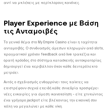
αντί να μπλέκεις με περίπλορους κανόνες.
Player Experience με Βάση
τις Ανταμοιβές
Το γενικό θέμα στο My Empire Casino είναι η ταχύτητα
ανταμοιβής. Ο συνδυασμός άμεσων πληρωμών από slots,
πραγματικού χρόνου feedback από live τραπέζια και
ορατή πρόοδος στο σύστημα κατασκευής αυτοκρατορίας
δημιουργεί ένα περιβάλλον όπου κάθε δευτερόλεπτο
μετράει.
Αυτός ο σχεδιασμός ενθαρρύνει τους παίκτες να
επιστρέφουν συχνά επειδή κάθε συνεδρία προσφέρει
νέες ευκαιρίες για άμεση ικανοποίηση – είτε χτυπώντας
ένα γρήγορο jackpot είτε βλέποντας την εικονική σου
πόλη να μεγαλώνει με κάθε νίκη.