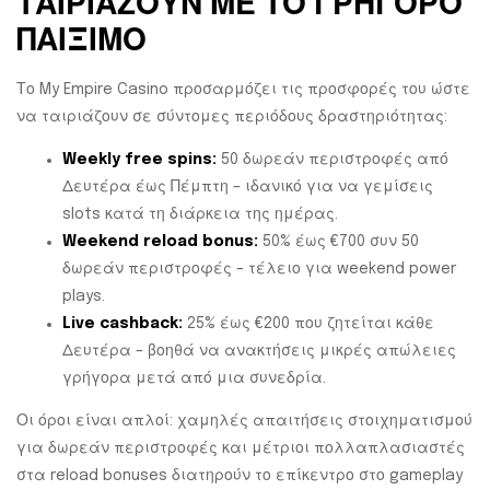
ΤΑΙΡΙΑΖΟΥΝ ΜΕ ΤΟ ΓΡΗΓΟΡΟ
ΠΑΙΞΙΜΟ
Το My Empire Casino προσαρμόζει τις προσφορές του ώστε
να ταιριάζουν σε σύντομες περιόδους δραστηριότητας:
Weekly free spins:
50 δωρεάν περιστροφές από
Δευτέρα έως Πέμπτη – ιδανικό για να γεμίσεις
slots κατά τη διάρκεια της ημέρας.
Weekend reload bonus:
50% έως €700 συν 50
δωρεάν περιστροφές – τέλειο για weekend power
plays.
Live cashback:
25% έως €200 που ζητείται κάθε
Δευτέρα – βοηθά να ανακτήσεις μικρές απώλειες
γρήγορα μετά από μια συνεδρία.
Οι όροι είναι απλοί: χαμηλές απαιτήσεις στοιχηματισμού
για δωρεάν περιστροφές και μέτριοι πολλαπλασιαστές
στα reload bonuses διατηρούν το επίκεντρο στο gameplay