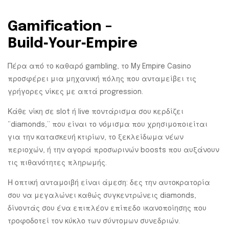
Gamification –
Build‑Your‑Empire
Πέρα από το καθαρό gambling, το My Empire Casino
προσφέρει μια μηχανική πόλης που ανταμείβει τις
γρήγορες νίκες με απτά progression.
Κάθε νίκη σε slot ή live ποντάρισμα σου κερδίζει
“diamonds,” που είναι το νόμισμα που χρησιμοποιείται
για την κατασκευή κτιρίων, το ξεκλείδωμα νέων
περιοχών, ή την αγορά προσωρινών boosts που αυξάνουν
τις πιθανότητες πληρωμής.
Η οπτική ανταμοιβή είναι άμεση: δες την αυτοκρατορία
σου να μεγαλώνει καθώς συγκεντρώνεις diamonds,
δίνοντάς σου ένα επιπλέον επίπεδο ικανοποίησης που
τροφοδοτεί τον κύκλο των σύντομων συνεδριών.