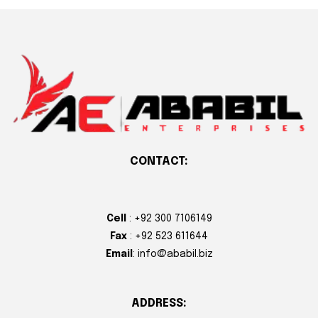
CONTACT:
Cell
: +92 300 7106149
Fax
: +92 523 611644
Email
: info@ababil.biz
ADDRESS: