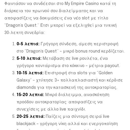
Φαντάσου να συνδέεσαι στο My Empire Casino κατά τη
διάρκεια του πρωινού σου διαλείμματος και να
αποφασίζεις να δοκιμάσεις ένα νέο slot με τίτλο
“Dragon’s Quest.” Έτσι μπορεί να εξελιχθεί μια τυπική
30‑λεπτη συνεδρία:
0‑5 λεπτά:
Γρήγορη σύνδεση, άμεση περιστροφή
στο “Dragon’s Quest” – μικρό bonus round κερδίζεται.
5‑10 λεπτά:
Μετάβαση σε live ρουλέτα, ένα
γρήγορο ποντάρισμα στο κόκκινο – μέτρια payout.
10‑15 λεπτά:
Επιστροφή στα slots για “Golden
Galaxy” – χτύπησε 3× πολλαπλασιαστή και κέρδισε
diamonds για την κατασκευή της αυτοκρατορίας.
15‑20 λεπτά:
Μικρό διάλειμμα, ανασκόπηση
προόδου αυτοκρατορίας· αποφασίζεις να
συνεχίσεις με άλλο live παιχνίδι.
20‑25 λεπτά:
Παίζεις μια σύντομη σειρά live
blackjack – γρήγορη νίκη αλλά και ενεργοποίηση