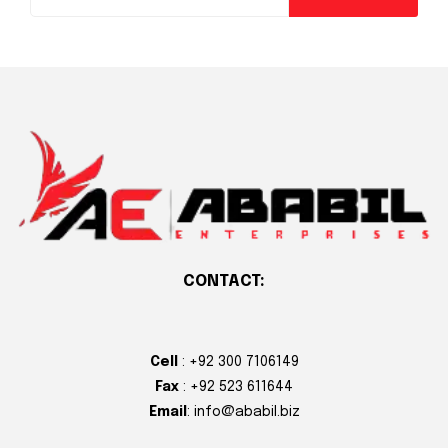
CONTACT:
Cell
: +92 300 7106149
Fax
: +92 523 611644
Email
: info@ababil.biz