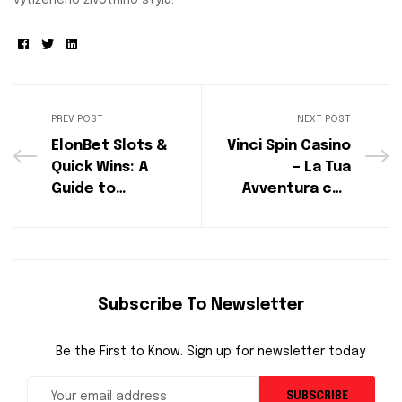
Facebook
Twitter
Linkedin
PREV POST
NEXT POST
ElonBet Slots &
Vinci Spin Casino
Quick Wins: A
– La Tua
Guide to
Avventura con
Fast‑Paced
Slot Mobile Ti
Gaming
Aspetta
Subscribe To Newsletter
Be the First to Know. Sign up for newsletter today
SUBSCRIBE