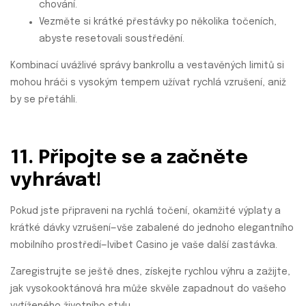
chování.
Vezměte si krátké přestávky po několika točeních,
abyste resetovali soustředění.
Kombinací uvážlivé správy bankrollu a vestavěných limitů si
mohou hráči s vysokým tempem užívat rychlá vzrušení, aniž
by se přetáhli.
11. Připojte se a začněte
vyhrávat!
Pokud jste připraveni na rychlá točení, okamžité výplaty a
krátké dávky vzrušení—vše zabalené do jednoho elegantního
mobilního prostředí—Ivibet Casino je vaše další zastávka.
Zaregistrujte se ještě dnes, získejte rychlou výhru a zažijte,
jak vysokooktánová hra může skvěle zapadnout do vašeho
vytíženého životního stylu.