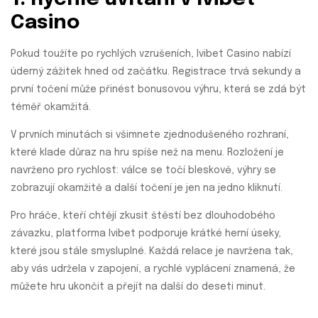
Casino
Pokud toužíte po rychlých vzrušeních, Ivibet Casino nabízí
úderný zážitek hned od začátku. Registrace trvá sekundy a
první točení může přinést bonusovou výhru, která se zdá být
téměř okamžitá.
V prvních minutách si všimnete zjednodušeného rozhraní,
které klade důraz na hru spíše než na menu. Rozložení je
navrženo pro rychlost: válce se točí bleskově, výhry se
zobrazují okamžitě a další točení je jen na jedno kliknutí.
Pro hráče, kteří chtějí zkusit štěstí bez dlouhodobého
závazku, platforma Ivibet podporuje krátké herní úseky,
které jsou stále smysluplné. Každá relace je navržena tak,
aby vás udržela v zapojení, a rychlé vyplácení znamená, že
můžete hru ukončit a přejít na další do deseti minut.