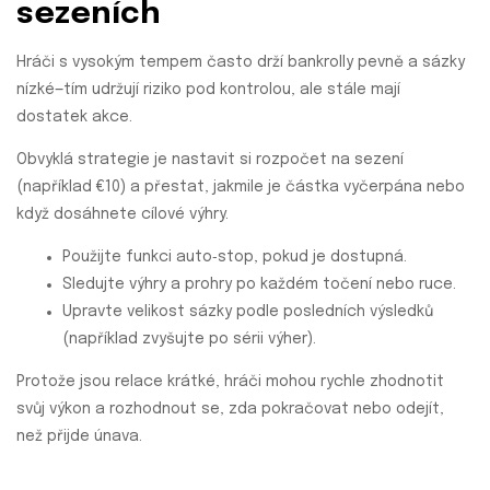
sezeních
Hráči s vysokým tempem často drží bankrolly pevně a sázky
nízké—tím udržují riziko pod kontrolou, ale stále mají
dostatek akce.
Obvyklá strategie je nastavit si rozpočet na sezení
(například €10) a přestat, jakmile je částka vyčerpána nebo
když dosáhnete cílové výhry.
Použijte funkci auto‑stop, pokud je dostupná.
Sledujte výhry a prohry po každém točení nebo ruce.
Upravte velikost sázky podle posledních výsledků
(například zvyšujte po sérii výher).
Protože jsou relace krátké, hráči mohou rychle zhodnotit
svůj výkon a rozhodnout se, zda pokračovat nebo odejít,
než přijde únava.