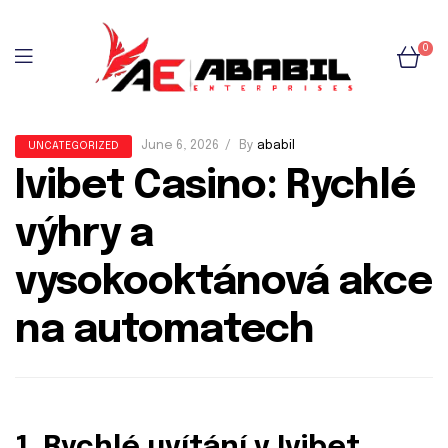
0
June 6, 2026
By
ababil
UNCATEGORIZED
Ivibet Casino: Rychlé
výhry a
vysokooktánová akce
na automatech
1. Rychlé uvítání v Ivibet