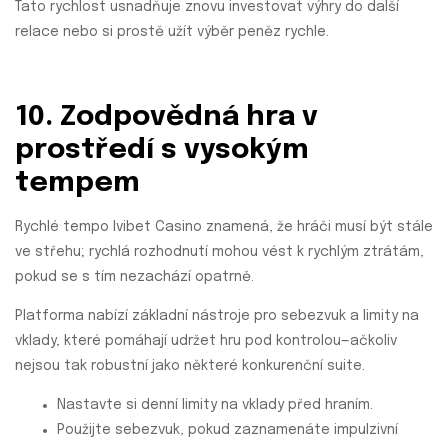
Tato rychlost usnadňuje znovu investovat výhry do další
relace nebo si prostě užít výběr peněz rychle.
10. Zodpovědná hra v
prostředí s vysokým
tempem
Rychlé tempo Ivibet Casino znamená, že hráči musí být stále
ve střehu; rychlá rozhodnutí mohou vést k rychlým ztrátám,
pokud se s tím nezachází opatrně.
Platforma nabízí základní nástroje pro sebezvuk a limity na
vklady, které pomáhají udržet hru pod kontrolou—ačkoliv
nejsou tak robustní jako některé konkurenční suite.
Nastavte si denní limity na vklady před hraním.
Použijte sebezvuk, pokud zaznamenáte impulzivní