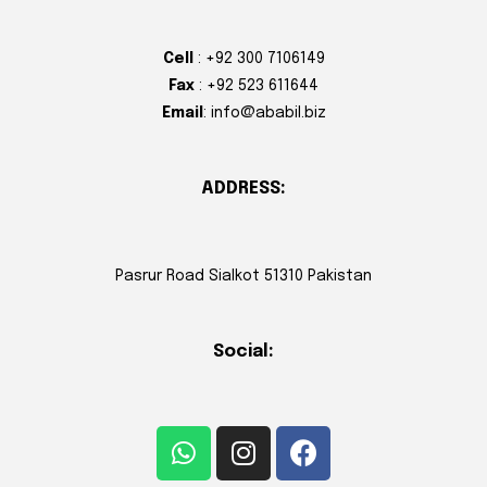
Cell
: +92 300 7106149
Fax
: +92 523 611644
Email
: info@ababil.biz
ADDRESS:
Pasrur Road Sialkot 51310 Pakistan
Social: