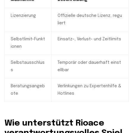
Lizenzierung
Offizielle deutsche Lizenz, regu
liert
Selbstlimit-Funkt
Einsatz-, Verlust- und Zeitlimits
ionen
Selbstausschlus
Temporär oder dauerhaft einst
s
ellbar
Beratungsangeb
Verlinkungen zu Expertenhilfe &
ote
Hotlines
Wie unterstützt Rioace