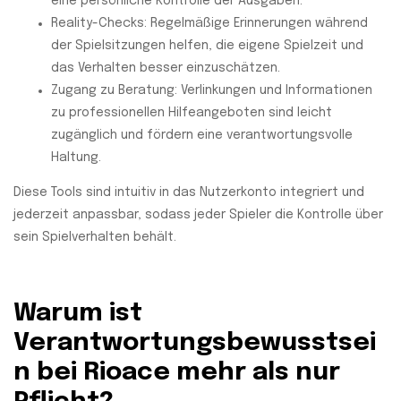
eine persönliche Kontrolle der Ausgaben.
Reality-Checks: Regelmäßige Erinnerungen während
der Spielsitzungen helfen, die eigene Spielzeit und
das Verhalten besser einzuschätzen.
Zugang zu Beratung: Verlinkungen und Informationen
zu professionellen Hilfeangeboten sind leicht
zugänglich und fördern eine verantwortungsvolle
Haltung.
Diese Tools sind intuitiv in das Nutzerkonto integriert und
jederzeit anpassbar, sodass jeder Spieler die Kontrolle über
sein Spielverhalten behält.
Warum ist
Verantwortungsbewusstsei
n bei Rioace mehr als nur