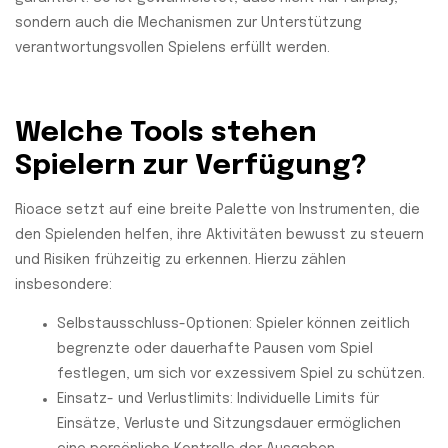
sondern auch die Mechanismen zur Unterstützung
verantwortungsvollen Spielens erfüllt werden.
Welche Tools stehen
Spielern zur Verfügung?
Rioace setzt auf eine breite Palette von Instrumenten, die
den Spielenden helfen, ihre Aktivitäten bewusst zu steuern
und Risiken frühzeitig zu erkennen. Hierzu zählen
insbesondere:
Selbstausschluss-Optionen: Spieler können zeitlich
begrenzte oder dauerhafte Pausen vom Spiel
festlegen, um sich vor exzessivem Spiel zu schützen.
Einsatz- und Verlustlimits: Individuelle Limits für
Einsätze, Verluste und Sitzungsdauer ermöglichen