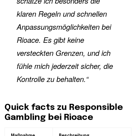
schätze ich besonders die
klaren Regeln und schnellen
Anpassungsmöglichkeiten bei
Rioace. Es gibt keine
versteckten Grenzen, und ich
fühle mich jederzeit sicher, die
Kontrolle zu behalten.“
Quick facts zu Responsible
Gambling bei Rioace
Maßnahme
Beschreibung