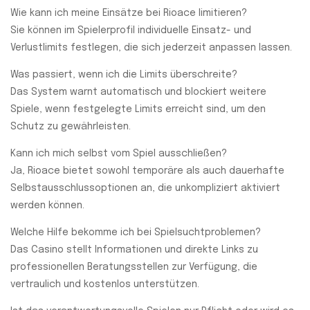
Wie kann ich meine Einsätze bei Rioace limitieren?
Sie können im Spielerprofil individuelle Einsatz- und
Verlustlimits festlegen, die sich jederzeit anpassen lassen.
Was passiert, wenn ich die Limits überschreite?
Das System warnt automatisch und blockiert weitere
Spiele, wenn festgelegte Limits erreicht sind, um den
Schutz zu gewährleisten.
Kann ich mich selbst vom Spiel ausschließen?
Ja, Rioace bietet sowohl temporäre als auch dauerhafte
Selbstausschlussoptionen an, die unkompliziert aktiviert
werden können.
Welche Hilfe bekomme ich bei Spielsuchtproblemen?
Das Casino stellt Informationen und direkte Links zu
professionellen Beratungsstellen zur Verfügung, die
vertraulich und kostenlos unterstützen.