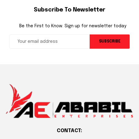
Subscribe To Newsletter
Be the First to Know. Sign up for newsletter today
SUBSCRIBE
CONTACT: