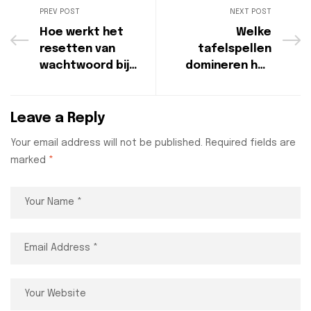
PREV POST
NEXT POST
Hoe werkt het
Welke
resetten van
tafelspellen
wachtwoord bij
domineren het
1red Casino
aanbod van
efficiënt?
Gonzo Casino?
Leave a Reply
Your email address will not be published.
Required fields are
marked
*