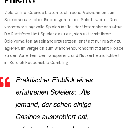
Pflicht?
Viele Online-Casinos bieten technische Maßnahmen zum
Spielerschutz, aber Rioace geht einen Schritt weiter: Das
verantwortungsvolle Spielen ist Teil der Unternehmenskultur.
Die Plattform lädt Spieler dazu ein, sich aktiv mit ihrem
Spielverhalten auseinanderzusetzen, anstatt nur reaktiv zu
agieren. Im Vergleich zum Branchendurchschnitt zählt Rioace
zu den Vorreitern bei Transparenz und Nutzerfreundlichkeit
im Bereich Responsible Gambling.
Praktischer Einblick eines
erfahrenen Spielers: „Als
jemand, der schon einige
Casinos ausprobiert hat,