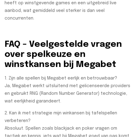
heeft op winstgevende games en een uitgebreid live
aanbod, wat gemiddeld veel sterker is dan veel
concurrenten.
FAQ – Veelgestelde vragen
over spelkeuze en
winstkansen bij Megabet
1. Zijn alle spellen bij Megabet eerlijk en betrouwbaar?
Ja, Megabet werkt uitsluitend met gelicenseerde providers
en gebruikt RNG (Random Number Generator) technologie,
wat eerlijkheid garandeert.
2. Kan ik met strategie mijn winkansen bij tafelspellen
verbeteren?
Absoluut. Spellen zoals blackjack en poker vragen om
tactiek en kennis, iets wat bij Megabet goed van pas komt