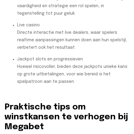
vaardigheid en strategie een rol spelen, in
tegenstelling tot puur geluk.
Live casino
Directe interactie met live dealers, waar spelers
realtime aanpassingen kunnen doen aan hun spelstijl,
verbetert ook het resultaat.
Jackpot slots en progressieven
Hoewel risicovoller, bieden deze jackpots unieke kans
op grote uitbetalingen, voor wie bereid is het
spelpatroon aan te passen.
Praktische tips om
winstkansen te verhogen bij
Megabet