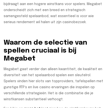
bijdraagt aan een hogere winstkans voor spelers. Megabet
onderscheidt zich met een breed en strategisch
samengesteld spelaanbod, wat essentieel is voor wie
serieus rendement wil halen uit zijn casinobezoek.
Waarom de selectie van
spellen cruciaal is bij
Megabet
Megabet gaat verder dan alleen kwantiteit; de kwaliteit en
diversiteit van het spelaanbod spelen een sleutelrol.
Spelers vinden hier slots van topproviders, tafelspellen met
gunstige RTP’s en live casino ervaringen die inspelen op
verschillende strategieën. Het is die combinatie die je
winstkansen substantieel verhoogt.