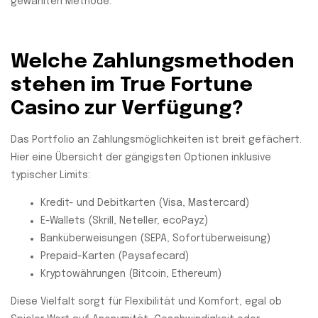
gewählten Methode.
Welche Zahlungsmethoden
stehen im True Fortune
Casino zur Verfügung?
Das Portfolio an Zahlungsmöglichkeiten ist breit gefächert.
Hier eine Übersicht der gängigsten Optionen inklusive
typischer Limits:
Kredit- und Debitkarten (Visa, Mastercard)
E-Wallets (Skrill, Neteller, ecoPayz)
Banküberweisungen (SEPA, Sofortüberweisung)
Prepaid-Karten (Paysafecard)
Kryptowährungen (Bitcoin, Ethereum)
Diese Vielfalt sorgt für Flexibilität und Komfort, egal ob