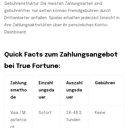
Gebührenstruktur: Die meisten Zahlungsarten sind
gebührenfrei, nur selten können Fremdgebühren durch
Drittanbieter anfallen. Spieler erhalten jederzeit Einsicht in
ihre Zahlungsaktivitäten über ihr persönliches Konto-
Dashboard.
Quick Facts zum Zahlungsangebot
bei True Fortune:
Zahlung
Einzahl
Auszahl
Gebühren
smetho
ungsda
ungsda
de
uer
uer
Visa / M
Sofort
24-48 S
Keine
asterca
tunden
rd