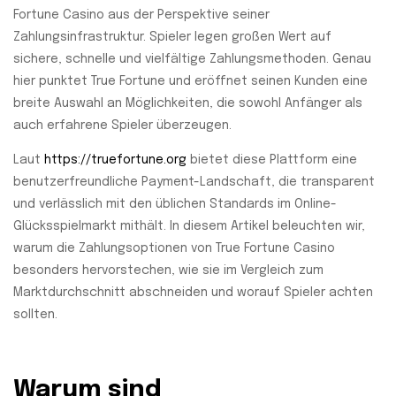
Fortune Casino aus der Perspektive seiner
Zahlungsinfrastruktur. Spieler legen großen Wert auf
sichere, schnelle und vielfältige Zahlungsmethoden. Genau
hier punktet True Fortune und eröffnet seinen Kunden eine
breite Auswahl an Möglichkeiten, die sowohl Anfänger als
auch erfahrene Spieler überzeugen.
Laut
https://truefortune.org
bietet diese Plattform eine
benutzerfreundliche Payment-Landschaft, die transparent
und verlässlich mit den üblichen Standards im Online-
Glücksspielmarkt mithält. In diesem Artikel beleuchten wir,
warum die Zahlungsoptionen von True Fortune Casino
besonders hervorstechen, wie sie im Vergleich zum
Marktdurchschnitt abschneiden und worauf Spieler achten
sollten.
Warum sind