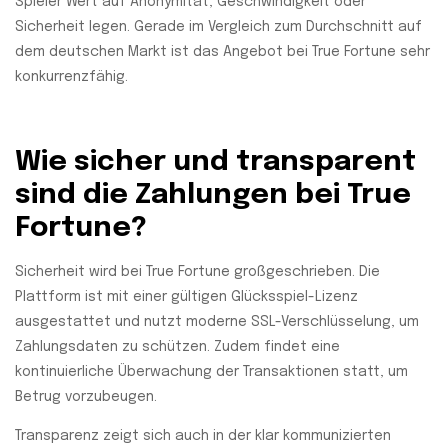
Spieler Wert auf Anonymität, Geschwindigkeit oder
Sicherheit legen. Gerade im Vergleich zum Durchschnitt auf
dem deutschen Markt ist das Angebot bei True Fortune sehr
konkurrenzfähig.
Wie sicher und transparent
sind die Zahlungen bei True
Fortune?
Sicherheit wird bei True Fortune großgeschrieben. Die
Plattform ist mit einer gültigen Glücksspiel-Lizenz
ausgestattet und nutzt moderne SSL-Verschlüsselung, um
Zahlungsdaten zu schützen. Zudem findet eine
kontinuierliche Überwachung der Transaktionen statt, um
Betrug vorzubeugen.
Transparenz zeigt sich auch in der klar kommunizierten