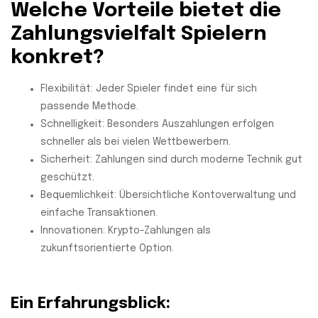
Welche Vorteile bietet die
Zahlungsvielfalt Spielern
konkret?
Flexibilität: Jeder Spieler findet eine für sich
passende Methode.
Schnelligkeit: Besonders Auszahlungen erfolgen
schneller als bei vielen Wettbewerbern.
Sicherheit: Zahlungen sind durch moderne Technik gut
geschützt.
Bequemlichkeit: Übersichtliche Kontoverwaltung und
einfache Transaktionen.
Innovationen: Krypto-Zahlungen als
zukunftsorientierte Option.
Ein Erfahrungsblick: