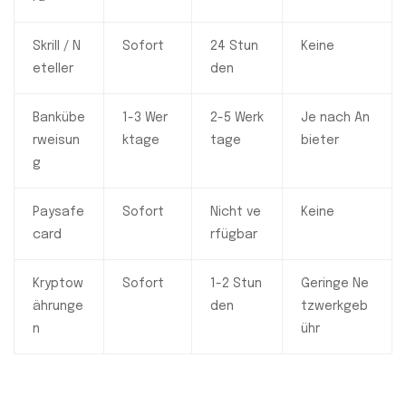
Skrill / N
Sofort
24 Stun
Keine
eteller
den
Bankübe
1-3 Wer
2-5 Werk
Je nach An
rweisun
ktage
tage
bieter
g
Paysafe
Sofort
Nicht ve
Keine
card
rfügbar
Kryptow
Sofort
1-2 Stun
Geringe Ne
ährunge
den
tzwerkgeb
n
ühr