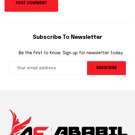
Subscribe To Newsletter
Be the First to Know. Sign up for newsletter today
SUBSCRIBE