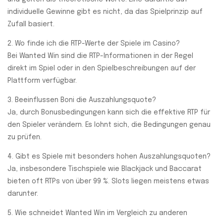
individuelle Gewinne gibt es nicht, da das Spielprinzip auf
Zufall basiert.
2. Wo finde ich die RTP-Werte der Spiele im Casino?
Bei Wanted Win sind die RTP-Informationen in der Regel
direkt im Spiel oder in den Spielbeschreibungen auf der
Plattform verfügbar.
3. Beeinflussen Boni die Auszahlungsquote?
Ja, durch Bonusbedingungen kann sich die effektive RTP für
den Spieler verändern. Es lohnt sich, die Bedingungen genau
zu prüfen.
4. Gibt es Spiele mit besonders hohen Auszahlungsquoten?
Ja, insbesondere Tischspiele wie Blackjack und Baccarat
bieten oft RTPs von über 99 %. Slots liegen meistens etwas
darunter.
5. Wie schneidet Wanted Win im Vergleich zu anderen