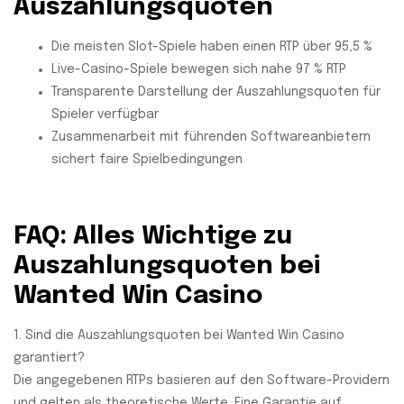
Auszahlungsquoten
Die meisten Slot-Spiele haben einen RTP über 95,5 %
Live-Casino-Spiele bewegen sich nahe 97 % RTP
Transparente Darstellung der Auszahlungsquoten für
Spieler verfügbar
Zusammenarbeit mit führenden Softwareanbietern
sichert faire Spielbedingungen
FAQ: Alles Wichtige zu
Auszahlungsquoten bei
Wanted Win Casino
1. Sind die Auszahlungsquoten bei Wanted Win Casino
garantiert?
Die angegebenen RTPs basieren auf den Software-Providern
und gelten als theoretische Werte. Eine Garantie auf